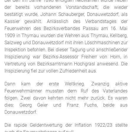
Bei den im Jahre 1898 erfolgten Neuwahlen wurde neben
der bereits vorhandenen Vorstandschaft, die wieder
bestätigt wurde, Johann Schauberger, Donauwetzdorf, als
Kassier gewählt. Anlässlich des Verbandstages der
Feuerwehren des Bezirksverbandes Passau am 16. Mai
1909 in Thyrnau wurden die Wehren aus Thyrnau, Kellberg,
Salzweg und Donauwetzdorf mit ihren Löschmaschinen zur
Inspektion befohlen. Bei dieser Tagung und anschließender
Inspizierung war Bezirks-Assessor Freiherr von Horn, in
Vertretung von Bezirksamtmann Hochgrasl anwesend. Die
Inspizierung fiel zur vollen Zufriedenheit aus.
Dann kam der erste Weltkrieg. Zwanzig aktive
Feuerwehrmänner mussten dem Ruf des Vaterlandes
folgen. Zwei davon kehrten nicht mehr zurück. Es waren
dies: Georg Geier und Franz Fuchs, beide aus
Donauwetzdorf.
Die rapide Geldentwertung der Inflation 1922/23 stellte