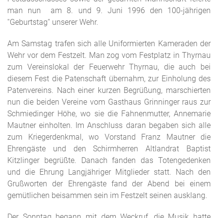
man nun
am 8. und 9. Juni 1996 den 100-jährigen
''Geburtstag'' unserer Wehr.
Am Samstag trafen sich alle Uniformierten Kameraden der
Wehr vor dem Festzelt. Man zog vom Festplatz in Thyrnau
zum Vereinslokal der Feuerwehr Thyrnau, die auch bei
diesem Fest die Patenschaft übernahm, zur Einholung des
Patenvereins. Nach einer kurzen Begrüßung, marschierten
nun die beiden Vereine vom Gasthaus Grinninger raus zur
Schmiedinger Höhe, wo sie die Fahnenmutter, Annemarie
Mautner einholten. Im Anschluss daran begaben sich alle
zum Kriegerdenkmal, wo Vorstand Franz Mautner die
Ehrengäste und den Schirmherren Altlandrat Baptist
Kitzlinger begrüßte. Danach fanden das Totengedenken
und die Ehrung Langjähriger Mitglieder statt. Nach den
Grußworten der Ehrengäste fand der Abend bei einem
gemütlichen beisammen sein im Festzelt seinen ausklang.
Der Sonntag begann mit dem Weckruf, die Musik hatte